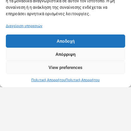
ή τα μοναδικά αναγνωριστικά σε αυτόν τον ιστότοπο. Η μη
συναίνεση ή η ανάκληση της συναίνεσης ενδέχεται να
επηρεάσει αρνητικά ορισμένες λειτουργίες.
Διαχείριση υπηρεσιών
Αποδοχή
Απόρριψη
View preferences
Πολιτική Απορρήτου
Πολιτική Απορρήτου
Copyright © 2025 MassageInGreece