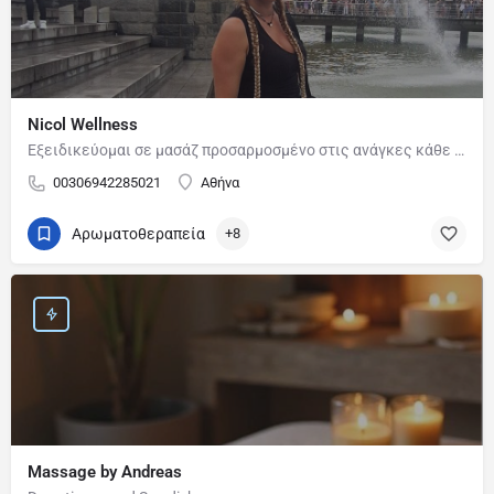
Nicol Wellness
Εξειδικεύομαι σε μασάζ προσαρμοσμένο στις ανάγκες κάθε σώματος, προσφέροντας χαλάρωση και…
00306942285021
Αθήνα
Αρωματοθεραπεία
+8
Massage by Andreas