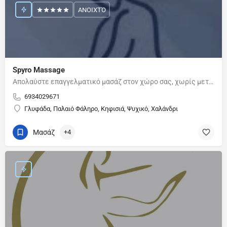
ΑΝΟΙΧΤΌ
Spyro Massage
Απολαύστε επαγγελματικό μασάζ στον χώρο σας, χωρίς μετακινήσεις και ταλαιπωρία. Οι συνεδρίες προσαρμόζονται…
6934029671
Γλυφάδα, Παλαιό Φάληρο, Κηφισιά, Ψυχικό, Χαλάνδρι
Μασάζ
+4