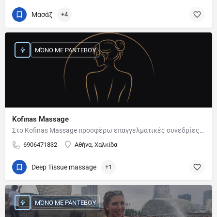
Μασάζ
+4
ΜΌΝΟ ΜΕ ΡΑΝΤΕΒΟΎ
Kofinas Massage
Στο Kofinas Massage προσφέρω επαγγελματικές συνεδρίες μασάζ με στόχο τη χαλάρωση, την αποφόρτιση από την…
6906471832
Αθήνα, Χαλκίδα
Deep Tissue massage
+1
ΜΌΝΟ ΜΕ ΡΑΝΤΕΒΟΎ