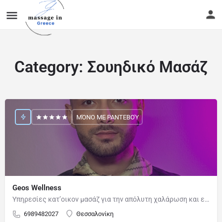
Category:
Σουηδικό Μασάζ
ΜΌΝΟ ΜΕ ΡΑΝΤΕΒΟΎ
Geos Wellness
Υπηρεσίες κατ’οικον μασάζ για την απόλυτη χαλάρωση και ευεξία. Διαθέσιμος ο κατάλληλος εξοπλισμός για…
6989482027
Θεσσαλονίκη