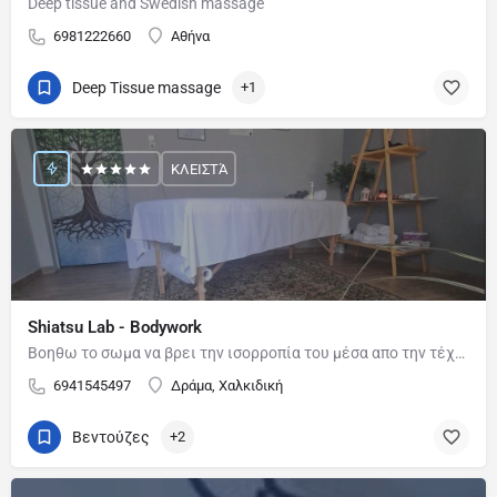
Deep tissue and Swedish massage
6981222660
Αθήνα
Deep Tissue massage
+1
ΚΛΕΙΣΤΆ
Shiatsu Lab - Bodywork
Βοηθω το σωμα να βρει την ισορροπία του μέσα απο την τέχνη του shiatsu και εξειδικευμενες θεραπείες…
6941545497
Δράμα, Χαλκιδική
Βεντούζες
+2