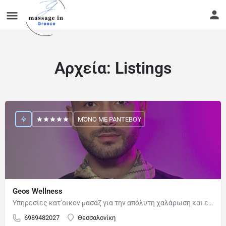
Αρχεία:
Listings
ΜΌΝΟ ΜΕ ΡΑΝΤΕΒΟΎ
Geos Wellness
Υπηρεσίες κατ’οικον μασάζ για την απόλυτη χαλάρωση και ευεξία. Διαθέσιμος ο κατάλληλος εξοπλισμός για…
6989482027
Θεσσαλονίκη