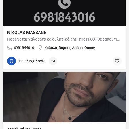
NIKOLAS MASSAGE
Παρέχεται χαλαρωτικο,αθλητικό,anti-stress,ΟΧΙ θεραπευτικό μασαζ.
6981844016
Καβάλα, Βέροια, Δράμα, Θάσος
Ρεφλεξολογία
+3