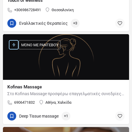
Touch of wellness
+306986728491
Θεσσαλονίκη
Εναλλακτικές Θεραπείες
+3
ΜΌΝΟ ΜΕ ΡΑΝΤΕΒΟΎ
Kofinas Massage
Στο Kofinas Massage προσφέρω επαγγελματικές συνεδρίες μασάζ με στόχο τη χαλάρωση, την αποφόρτιση από την…
6906471832
Αθήνα, Χαλκίδα
Deep Tissue massage
+1