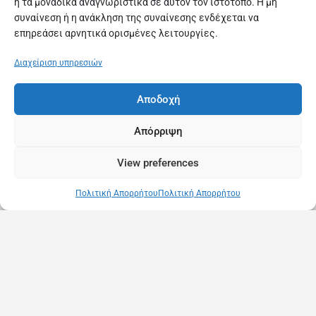
ή τα μοναδικά αναγνωριστικά σε αυτόν τον ιστότοπο. Η μη
συναίνεση ή η ανάκληση της συναίνεσης ενδέχεται να
επηρεάσει αρνητικά ορισμένες λειτουργίες.
Διαχείριση υπηρεσιών
Αποδοχή
Απόρριψη
View preferences
Πολιτική Απορρήτου
Πολιτική Απορρήτου
Copyright © 2025 MassageInGreece