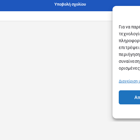
Υποβολή σχολίου
Για να πα
τεχνολογί
πληροφορί
επιτρέψει
περιήγηση
συναίνεση
ορισμένες
Διαχείριση
Απ
Όροι Χρήσης
Πολιτική Συνδρομών & Ακυρώσεων
Σ