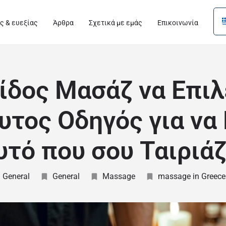
ς & ευεξίας
Άρθρα
Σχετικά με εμάς
Επικοινωνία
ίδος Μασάζ να Επι
τος Οδηγός για να
υτό που σου Ταιριάζ
General
General
Massage
massage in Greece