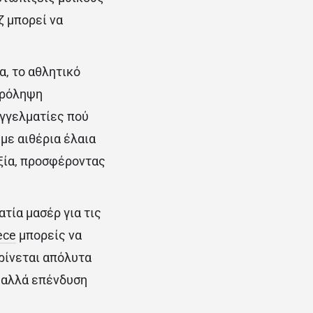
ζ μπορεί να
α, το αθλητικό
πρόληψη
αγγελματίες πού
 με αιθέρια έλαια
ξία, προσφέροντας
ατία μασέρ για τις
ece
μπορείς να
κρίνεται απόλυτα
, αλλά επένδυση