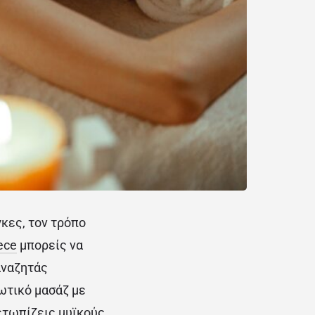
κες, τον τρόπο
ece
μπορείς να
αναζητάς
ωτικό μασάζ με
μετωπίζεις μυϊκούς