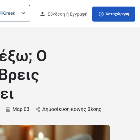
Greek
Σύνδεση
ή
Εγγραφή
Καταχώρηση
λέξω; Ο
 Βρεις
ει
Μαρ 03
Δημοσίευση κοινής θέσης