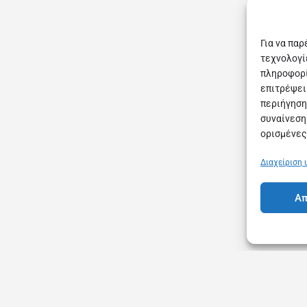
Για να πα
τεχνολογί
πληροφορί
επιτρέψει
περιήγηση
συναίνεση
ορισμένες
Διαχείριση
Απ
Όροι Χρήσης
Πολιτική Συνδρομών & Ακυρώσεων
Σ