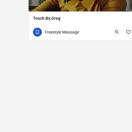
Touch.By.Greg
6907537666
Δράμα
Freestyle Massage