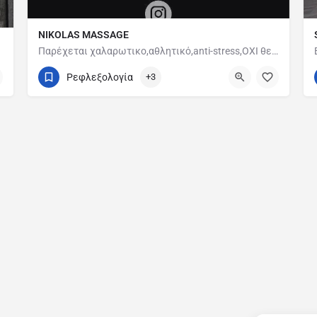
NIKOLAS MASSAGE
Παρέχεται χαλαρωτικο,αθλητικό,anti-stress,ΟΧΙ θεραπευτικό μασαζ.
6981844016
Καβάλα, Βέροια, Δράμα, Θάσος
Ρεφλεξολογία
+3