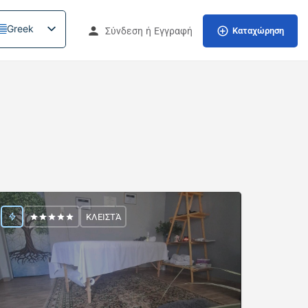
Greek
Σύνδεση
ή
Εγγραφή
Καταχώρηση
ΚΛΕΙΣΤΆ