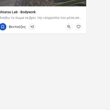
Shiatsu Lab - Bodywork
Βοηθω το σωμα να βρει την ισορροπία του μέσα απο την τέχνη του shiatsu και εξειδικευμενες θεραπείες…
6941545497
Δράμα, Χαλκιδική
Βεντούζες
+2