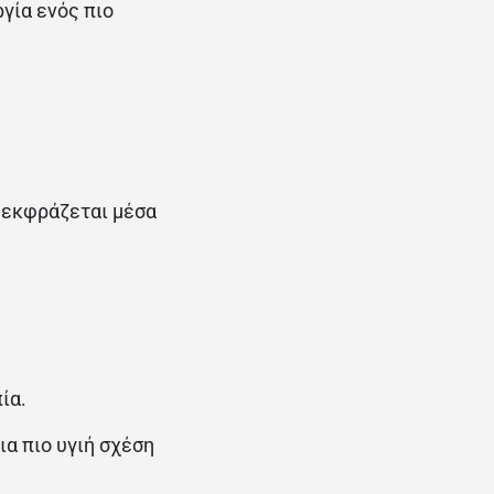
γία ενός πιο
ά εκφράζεται μέσα
πία
.
ια πιο υγιή σχέση