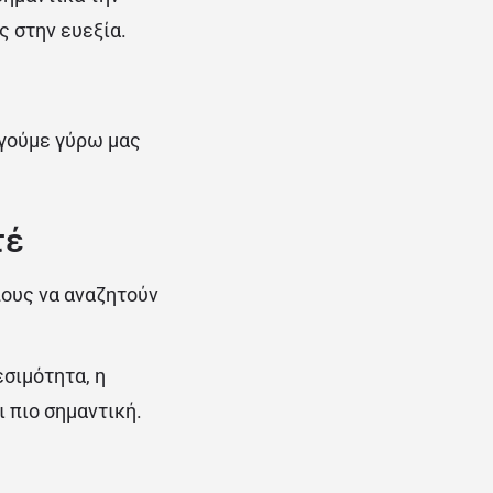
 στην ευεξία.
ργούμε γύρω μας
τέ
ους να αναζητούν
σιμότητα, η
 πιο σημαντική.