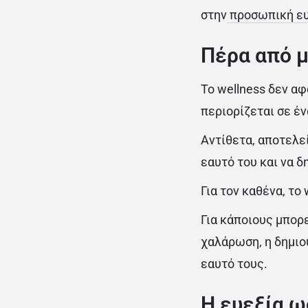
στην
προσωπική ευ
Πέρα από μ
Το wellness δεν α
περιορίζεται σε έν
Αντίθετα, αποτελε
εαυτό του και να 
Για τον καθένα, το
Για κάποιους μπορε
χαλάρωση, η δημιο
εαυτό τους.
Η ευεξία ω