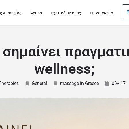
ς & ευεξίας
Άρθρα
Σχετικά με εμάς
Επικοινωνία
ι σημαίνει πραγματι
wellness;
 Therapies
General
massage in Greece
Ιούν 17