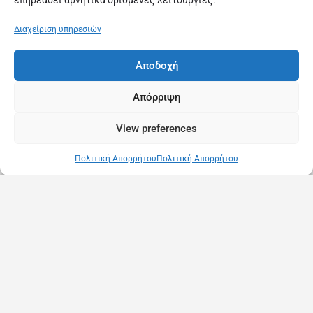
επηρεάσει αρνητικά ορισμένες λειτουργίες.
Διαχείριση υπηρεσιών
Αποδοχή
Απόρριψη
View preferences
Πολιτική Απορρήτου
Πολιτική Απορρήτου
Copyright © 2025 MassageInGreece